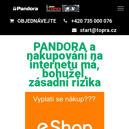
OBJEDNÁVEJTE
+420 735 000 076
start@topra.cz
PANDORA a
nakupování na
internetu má,
bohužel,
zásadní rizika