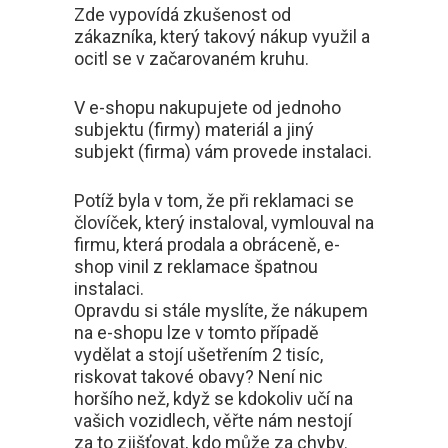
Zde vypovídá zkušenost od
zákazníka, který takový nákup využil a
ocitl se v začarovaném kruhu.
V e-shopu nakupujete od jednoho
subjektu (firmy) materiál a jiný
subjekt (firma) vám provede instalaci.
Potíž byla v tom, že při reklamaci se
človíček, který instaloval, vymlouval na
firmu, která prodala a obráceně, e-
shop vinil z reklamace špatnou
instalaci.
Opravdu si stále myslíte, že nákupem
na e-shopu lze v tomto případě
vydělat a stojí ušetřením 2 tisíc,
riskovat takové obavy? Není nic
horšího než, když se kdokoliv učí na
vašich vozidlech, věřte nám nestojí
za to zjišťovat, kdo může za chyby.