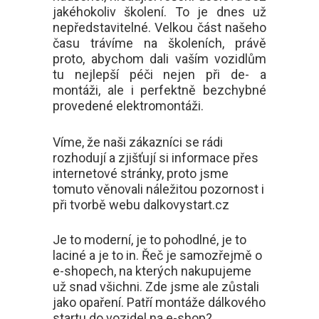
jakéhokoliv školení. To je dnes už
nepředstavitelné. Velkou část našeho
času trávíme na školeních, právě
proto, abychom dali vaším vozidlům
tu nejlepší péči nejen při de- a
montáži, ale i perfektně bezchybné
provedené elektromontáži.
Víme, že naši zákazníci se rádi
rozhodují a zjišťují si informace přes
internetové stránky, proto jsme
tomuto věnovali náležitou pozornost i
při tvorbě webu dalkovystart.cz
Je to moderní, je to pohodlné, je to
laciné a je to in. Řeč je samozřejmě o
e-shopech, na kterých nakupujeme
už snad všichni. Zde jsme ale zůstali
jako opaření. Patří montáže dálkového
startu do vozidel na e-shop?