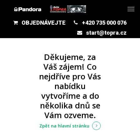
OBJEDNÁVEJTE
+420 735 000 076
start@topra.cz
Děkujeme, za
Váš zájem! Co
nejdříve pro Vás
nabídku
vytvoříme a do
několika dnů se
Vám ozveme.
Zpět na hlavní stránku